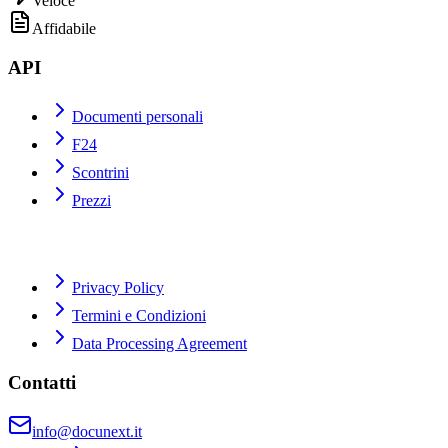
Veloce
Affidabile
API
Documenti personali
F24
Scontrini
Prezzi
Privacy Policy
Termini e Condizioni
Data Processing Agreement
Contatti
info@docunext.it